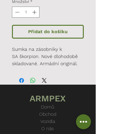
Množství
*
Přidat do košíku
Sumka na zásobníky k
SA škorpion. Nové dlohodobě
skladované. Armádní originál.
ARMPEX
Domů
Obchod
Vozidla
O nás