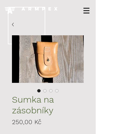
A R M P E X
Sumka na
zásobníky
Cena
250,00 Kč