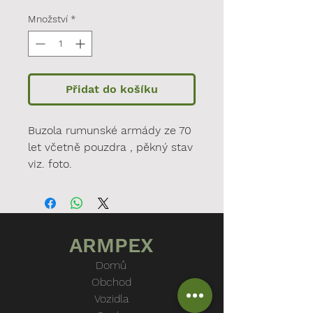
Množství
*
Přidat do košíku
Buzola rumunské armády ze 70
let včetně pouzdra , pěkný stav
viz. foto.
ARMPEX
Domů
Obchod
Vozidla