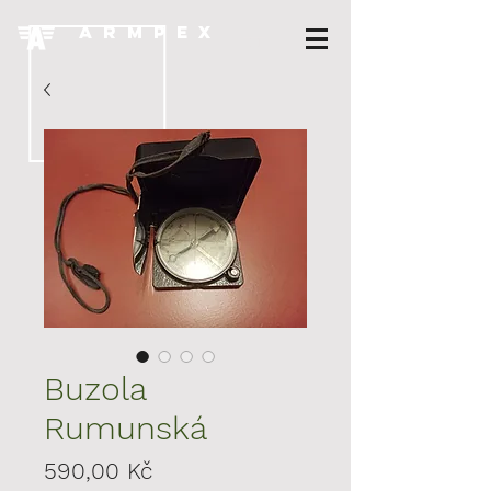
A R M P E X
Buzola
Rumunská
Cena
590,00 Kč