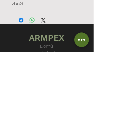
zboží.
ARMPEX
Domů
Obchod
Vozidla
O nás
Kontakt
PROČ NAKOUPIT U NÁS?
Originální výstroj AČR, ČSLA a armád NATO
Dlouholetá tradice na trhu
Individuální přístup k zákazníkovi
Zboží skladem
OBCHODNÍ PODMÍNKY