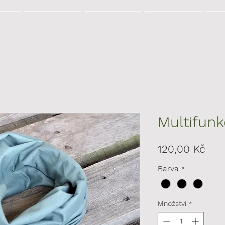
Ů
OBCHOD
VOZIDLA
O NÁS
KO
Multifunk
Cen
120,00 Kč
Barva
*
Množství
*