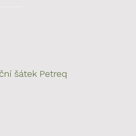
NTAKT
ční šátek Petreq
a