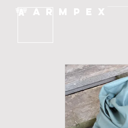
A R M P E X
DOM