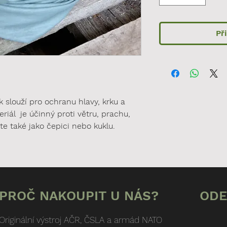
Př
k slouží pro ochranu hlavy, krku a
riál je účinný proti větru, prachu,
ete také jako čepici nebo kuklu.
PROČ NAKOUPIT U NÁS?
ODE
Originální výstroj AČR, ČSLA a armád NATO