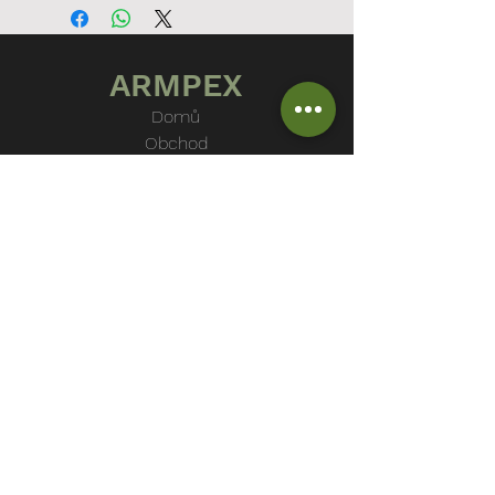
ARMPEX
Domů
Obchod
Vozidla
O nás
Kontakt
PROČ NAKOUPIT U NÁS?
Originální výstroj AČR, ČSLA a armád NATO
Dlouholetá tradice na trhu
Individuální přístup k zákazníkovi
Zboží skladem
OBCHODNÍ PODMÍNKY
DOPRAVA A REKLAMACE